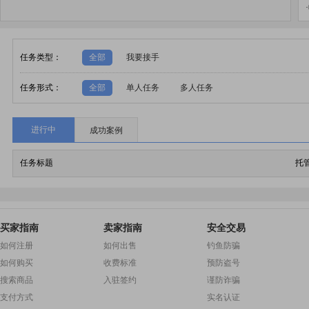
·
任务类型：
全部
我要接手
任务形式：
全部
单人任务
多人任务
进行中
成功案例
任务标题
托
买家指南
卖家指南
安全交易
如何注册
如何出售
钓鱼防骗
如何购买
收费标准
预防盗号
搜索商品
入驻签约
谨防诈骗
支付方式
实名认证