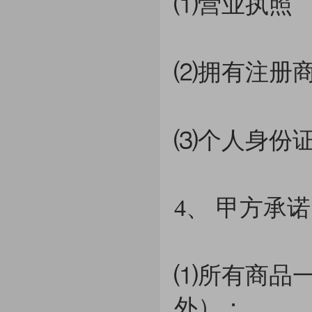
⑴营业执照 
⑵拥有注册
⑶个人身份
4、 甲方承
⑴所有商品
外）；