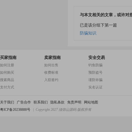
与本文相关的文章，或许对
已是该分组下第一篇
防骗知识
买家指南
卖家指南
安全交易
如何注册
如何出售
钓鱼防骗
如何购买
收费标准
预防盗号
搜索商品
入驻签约
谨防诈骗
支付方式
实名认证
关于我们
广告合作
联系我们
隐私条款
免责声明
网站地图
粤ICP备20238888号
| Copyright 2027 须弥山源码 版权所有